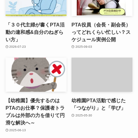
「３０代主婦が書くPTA活
PTA役員（会長・副会長）
動の違和感&自分のねぎら
ってどれくらい忙しい？ス
い方」
ケジュール実例公開
2026-07-23
2025-09-03
【幼稚園】優先するのは
幼稚園PTA活動で感じた
PTAのお仕事？保護者トラ
「つながり」と「学び」
ブルは外部の力を借りて円
2025-05-30
滑な解決へ～
2025-06-13