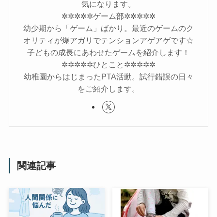
気になります。
✲✲✲✲✲ゲーム部✲✲✲✲✲
幼少期から「ゲーム」ばかり。最近のゲームのク
オリティが爆アガリでテンションアゲアゲです☆
子どもの成長にあわせたゲームを紹介します！
✲✲✲✲✲ひとこと✲✲✲✲✲
幼稚園からはじまったPTA活動。試行錯誤の日々
をご紹介します。
関連記事