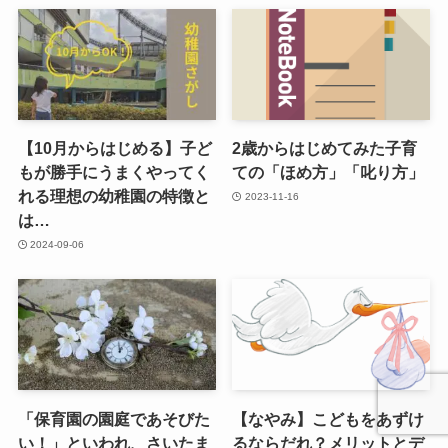
【10月からはじめる】子ど
2歳からはじめてみた子育
もが勝手にうまくやってく
ての「ほめ方」「叱り方」
れる理想の幼稚園の特徴と
2023-11-16
は…
2024-09-06
「保育園の園庭であそびた
【なやみ】こどもをあずけ
い！」といわれ、さいたま
るならだれ？メリットとデ