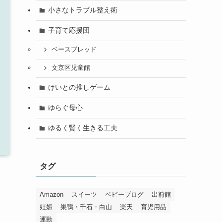
小さなトラブル整え術
子育て応援団
ベースブレッド
文京区児童館
けいとの推しゲーム
ゆらぐ母心
ゆるく賢く生きる工夫
タグ
Amazon
スイーツ
ベビーブログ
出前館
妊娠
巣鴨・千石・白山
楽天
育児用品
運動