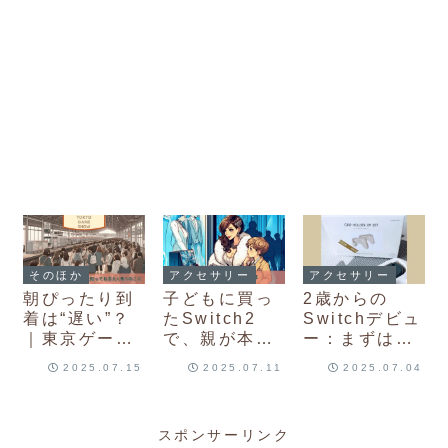
そのほか
アクセサリー
アクセサリー
朝ぴったり到
子どもに買っ
2歳からの
着は“遅い”？
たSwitch2
Switchデビュ
｜東京ゲーム
で、親が本気
ー：まずはコ
ショウに行く
の模様替えし
ントローラー
2025.07.15
2025.07.11
2025.07.04
前に知ってお
てる不思議な
探しから
きたい5つの
おはなし
こと
スポンサーリンク